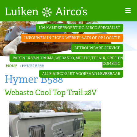
Home
UW KAMPEERVOERTUIG AIRCO SPECIALIST
Projecten
INBOUWEN IN EIGEN WERKPLAATS OF OP LOCATIE
Contact
BETROUWBARE SERVICE
Dakopbouw
PARTNER VAN TRUMA, WEBASTO, MESTIC, TELAIR, GREE EN
airco’s
DOMETIC
HOME
»
HYMER B588
ALLE AIRCO'S UIT VOORRAAD LEVERBAAR
Hymer B588
‘Onder de
bank’ airco’s
Webasto Cool Top Trail 28V
‘Teleco
Ultra
Comfort ‘
airco