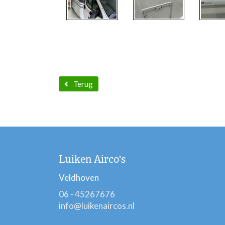
Terug
Luiken Airco's
Veldhoven
06 - 45267676
info@luikenaircos.nl