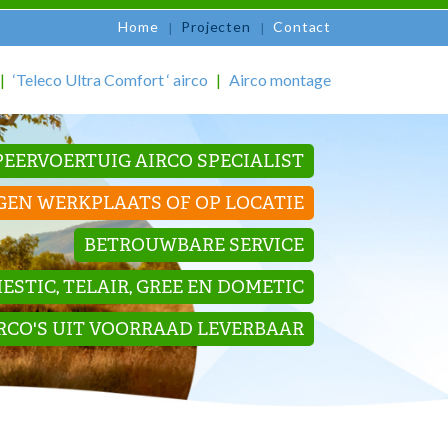
Home
Projecten
Contact
‘Teleco Ultra Comfort ‘ airco
Airco montage
EERVOERTUIG AIRCO SPECIALIST
GEN WERKPLAATS OF OP LOCATIE
BETROUWBARE SERVICE
STIC, TELAIR, GREE EN DOMETIC
IRCO'S UIT VOORRAAD LEVERBAAR