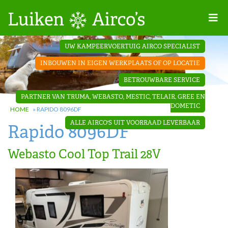
Home
UW KAMPEERVOERTUIG AIRCO SPECIALIST
Projecten
INBOUWEN IN EIGEN WERKPLAATS OF OP LOCATIE
Contact
BETROUWBARE SERVICE
Dakopbouw
PARTNER VAN TRUMA, WEBASTO, MESTIC, TELAIR, GREE EN
airco’s
DOMETIC
HOME
»
RAPIDO 8096DF
ALLE AIRCO'S UIT VOORRAAD LEVERBAAR
Rapido 8096DF
‘Onder de
bank’ airco’s
Webasto Cool Top Trail 28V
‘Teleco
Ultra
Comfort ‘
airco