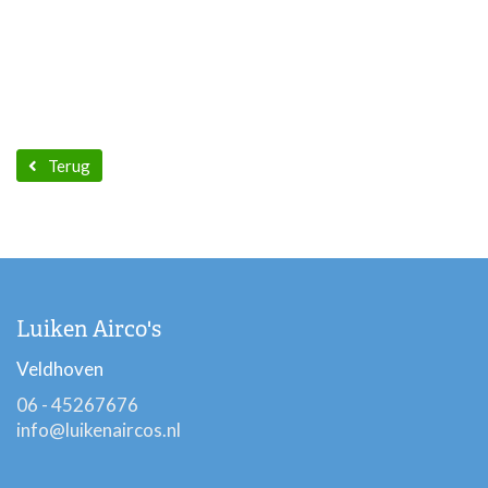
Terug
Luiken Airco's
Veldhoven
06 - 45267676
info@luikenaircos.nl