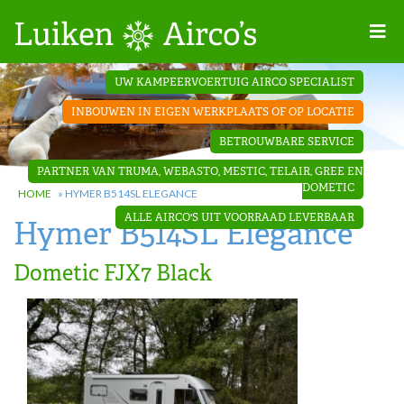
Home
UW KAMPEERVOERTUIG AIRCO SPECIALIST
Projecten
INBOUWEN IN EIGEN WERKPLAATS OF OP LOCATIE
Contact
BETROUWBARE SERVICE
Dakopbouw
PARTNER VAN TRUMA, WEBASTO, MESTIC, TELAIR, GREE EN
airco’s
DOMETIC
HOME
»
HYMER B514SL ELEGANCE
ALLE AIRCO'S UIT VOORRAAD LEVERBAAR
Hymer B514SL Elegance
‘Onder de
bank’ airco’s
Dometic FJX7 Black
‘Teleco
Ultra
Comfort ‘
airco