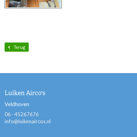
Terug
Luiken Airco's
Veldhoven
06 - 45267676
info@luikenaircos.nl