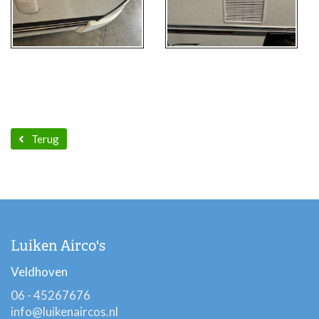
Terug
Luiken Airco's
Veldhoven
06 - 45267676
info@luikenaircos.nl