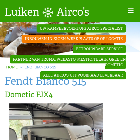
Home
UW KAMPEERVOERTUIG AIRCO SPECIALIST
Projecten
INBOUWEN IN EIGEN WERKPLAATS OF OP LOCATIE
Contact
BETROUWBARE SERVICE
Dakopbouw
PARTNER VAN TRUMA, WEBASTO, MESTIC, TELAIR, GREE EN
airco’s
DOMETIC
HOME
»
FENDT BIANCO 515
ALLE AIRCO'S UIT VOORRAAD LEVERBAAR
Fendt Bianco 515
‘Onder de
bank’ airco’s
Dometic FJX4
‘Teleco
Ultra
Comfort ‘
airco