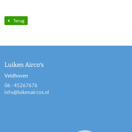
Terug
Luiken Airco's
Veldhoven
06 - 45267676
info@luikenaircos.nl