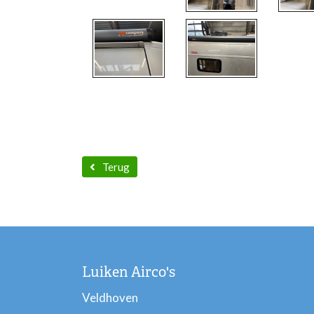
Terug
Luiken Airco's
Veldhoven