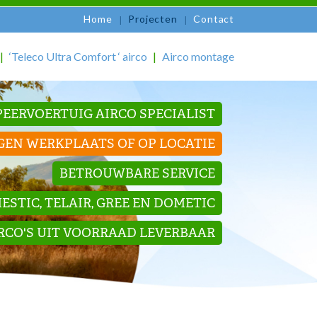
Home
Projecten
Contact
‘Teleco Ultra Comfort ‘ airco
Airco montage
EERVOERTUIG AIRCO SPECIALIST
GEN WERKPLAATS OF OP LOCATIE
BETROUWBARE SERVICE
STIC, TELAIR, GREE EN DOMETIC
IRCO'S UIT VOORRAAD LEVERBAAR