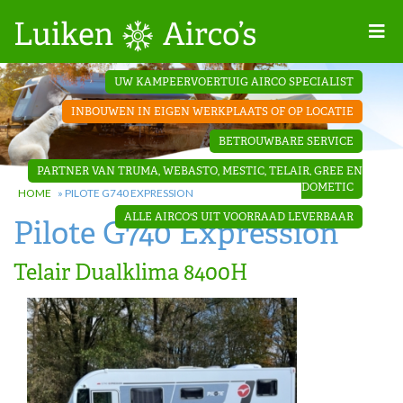
Home
UW KAMPEERVOERTUIG AIRCO SPECIALIST
Projecten
INBOUWEN IN EIGEN WERKPLAATS OF OP LOCATIE
Contact
BETROUWBARE SERVICE
Dakopbouw
PARTNER VAN TRUMA, WEBASTO, MESTIC, TELAIR, GREE EN
airco’s
DOMETIC
HOME
»
PILOTE G740 EXPRESSION
ALLE AIRCO'S UIT VOORRAAD LEVERBAAR
Pilote G740 Expression
‘Onder de
bank’ airco’s
Telair Dualklima 8400H
‘Teleco
Ultra
Comfort ‘
airco