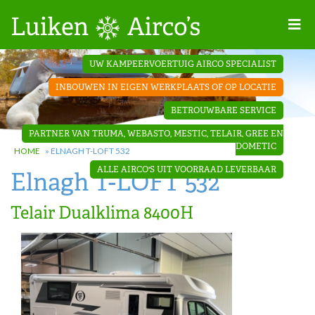
Home
UW KAMPEERVOERTUIG AIRCO SPECIALIST
Projecten
INBOUWEN IN EIGEN WERKPLAATS OF OP LOCATIE
Contact
BETROUWBARE SERVICE
Dakopbouw
PARTNER VAN TRUMA, WEBASTO, MESTIC, TELAIR, GREE EN
airco’s
DOMETIC
HOME
»
ELNAGH T-LOFT 532
ALLE AIRCO'S UIT VOORRAAD LEVERBAAR
Elnagh T-LOFT 532
‘Onder de
bank’ airco’s
Telair Dualklima 8400H
‘Teleco
Ultra
Comfort ‘
airco