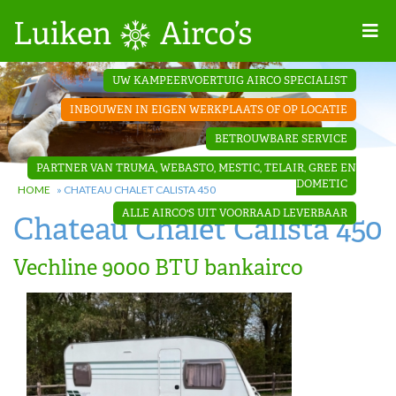
Home
UW KAMPEERVOERTUIG AIRCO SPECIALIST
Projecten
INBOUWEN IN EIGEN WERKPLAATS OF OP LOCATIE
Contact
BETROUWBARE SERVICE
Dakopbouw
PARTNER VAN TRUMA, WEBASTO, MESTIC, TELAIR, GREE EN
airco’s
DOMETIC
HOME
»
CHATEAU CHALET CALISTA 450
ALLE AIRCO'S UIT VOORRAAD LEVERBAAR
Chateau Chalet Calista 450
‘Onder de
bank’ airco’s
Vechline 9000 BTU bankairco
‘Teleco
Ultra
Comfort ‘
airco