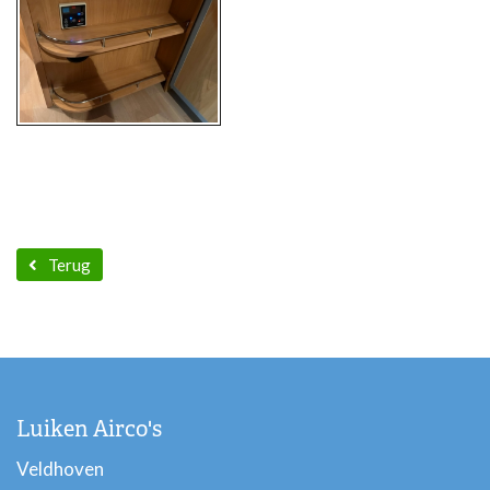
Terug
Luiken Airco's
Veldhoven