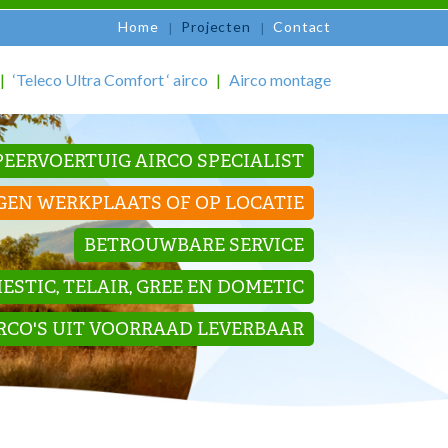
Home
Projecten
Contact
‘Teleco Ultra Comfort ‘ airco
Airco montage
EERVOERTUIG AIRCO SPECIALIST
GEN WERKPLAATS OF OP LOCATIE
BETROUWBARE SERVICE
STIC, TELAIR, GREE EN DOMETIC
IRCO'S UIT VOORRAAD LEVERBAAR