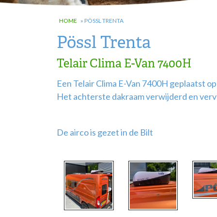
HOME
»
PÖSSL TRENTA
Pössl Trenta
Telair Clima E-Van 7400H
Een Telair Clima E-Van 7400H geplaatst o
Het
achterste
dakraam verwijderd en verv
De airco is gezet in de Bilt