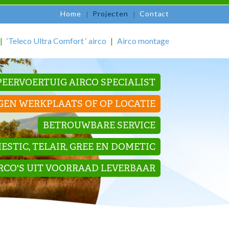
Home
Projecten
Contact
‘Teleco Ultra Comfort ‘ airco
Airco montage
EERVOERTUIG AIRCO SPECIALIST
GEN WERKPLAATS OF OP LOCATIE
BETROUWBARE SERVICE
STIC, TELAIR, GREE EN DOMETIC
IRCO'S UIT VOORRAAD LEVERBAAR