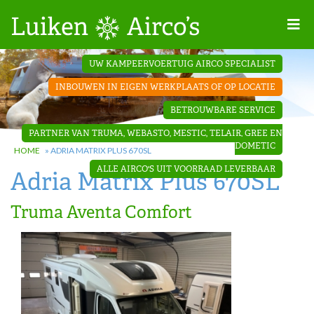
Home
UW KAMPEERVOERTUIG AIRCO SPECIALIST
Projecten
INBOUWEN IN EIGEN WERKPLAATS OF OP LOCATIE
Contact
BETROUWBARE SERVICE
Dakopbouw
PARTNER VAN TRUMA, WEBASTO, MESTIC, TELAIR, GREE EN
airco’s
DOMETIC
HOME
»
ADRIA MATRIX PLUS 670SL
ALLE AIRCO'S UIT VOORRAAD LEVERBAAR
Adria Matrix Plus 670SL
‘Onder de
bank’ airco’s
Truma Aventa Comfort
‘Teleco
Ultra
Comfort ‘
airco