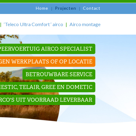
Home
Projecten
Contact
‘Teleco Ultra Comfort ‘ airco
Airco montage
EERVOERTUIG AIRCO SPECIALIST
GEN WERKPLAATS OF OP LOCATIE
BETROUWBARE SERVICE
STIC, TELAIR, GREE EN DOMETIC
IRCO'S UIT VOORRAAD LEVERBAAR