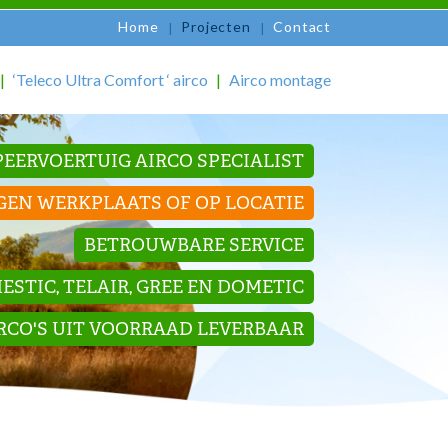
Home
Projecten
Contact
‘Teleco Ultra Comfort ‘ airco
Airco montage
EERVOERTUIG AIRCO SPECIALIST
GEN WERKPLAATS OF OP LOCATIE
BETROUWBARE SERVICE
STIC, TELAIR, GREE EN DOMETIC
IRCO'S UIT VOORRAAD LEVERBAAR