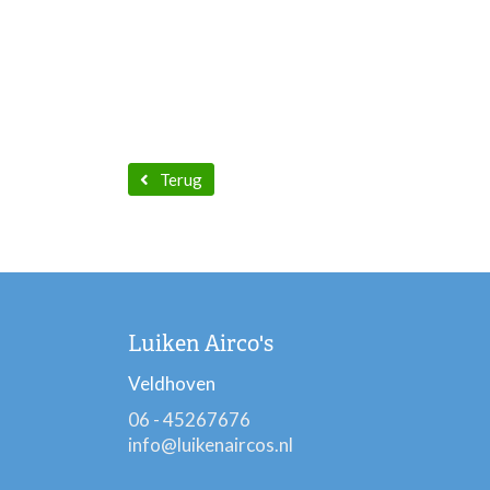
Terug
Luiken Airco's
Veldhoven
06 - 45267676
info@luikenaircos.nl