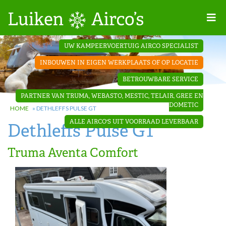
Home
UW KAMPEERVOERTUIG AIRCO SPECIALIST
Projecten
INBOUWEN IN EIGEN WERKPLAATS OF OP LOCATIE
Contact
BETROUWBARE SERVICE
Dakopbouw
PARTNER VAN TRUMA, WEBASTO, MESTIC, TELAIR, GREE EN
airco’s
DOMETIC
HOME
»
DETHLEFFS PULSE GT
ALLE AIRCO'S UIT VOORRAAD LEVERBAAR
Dethleffs Pulse GT
‘Onder de
bank’ airco’s
Truma Aventa Comfort
‘Teleco
Ultra
Comfort ‘
airco