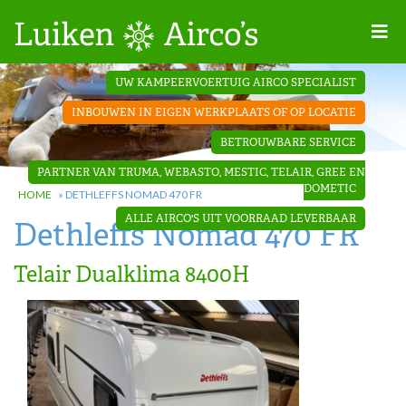
Home
UW KAMPEERVOERTUIG AIRCO SPECIALIST
Projecten
INBOUWEN IN EIGEN WERKPLAATS OF OP LOCATIE
Contact
BETROUWBARE SERVICE
Dakopbouw
PARTNER VAN TRUMA, WEBASTO, MESTIC, TELAIR, GREE EN
airco’s
DOMETIC
HOME
»
DETHLEFFS NOMAD 470 FR
ALLE AIRCO'S UIT VOORRAAD LEVERBAAR
Dethleffs Nomad 470 FR
‘Onder de
bank’ airco’s
Telair Dualklima 8400H
‘Teleco
Ultra
Comfort ‘
airco