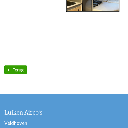
Terug
Luiken Airco's
Veldhoven