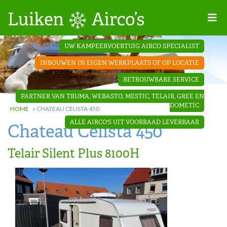
Home
UW KAMPEERVOERTUIG AIRCO SPECIALIST
Projecten
INBOUWEN IN EIGEN WERKPLAATS OF OP LOCATIE
Contact
BETROUWBARE SERVICE
Dakopbouw
PARTNER VAN TRUMA, WEBASTO, MESTIC, TELAIR, GREE EN
airco’s
DOMETIC
HOME
»
CHATEAU CELISTA 450
ALLE AIRCO'S UIT VOORRAAD LEVERBAAR
Chateau Celista 450
‘Onder de
bank’ airco’s
Telair Silent Plus 8100H
‘Teleco
Ultra
Comfort ‘
airco