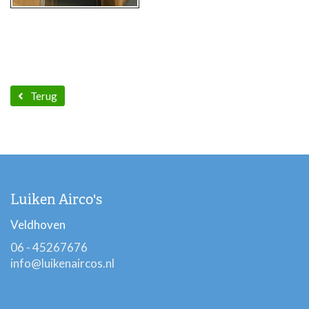
Terug
Luiken Airco's
Veldhoven
06 - 45267676
info@luikenaircos.nl