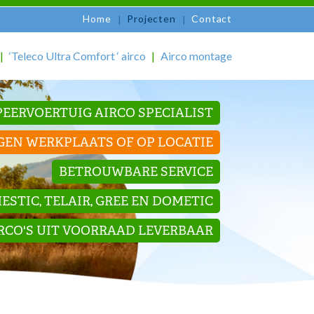
Home
Projecten
Contact
‘Teleco Ultra Comfort ‘ airco
Airco montage
EERVOERTUIG AIRCO SPECIALIST
GEN WERKPLAATS OF OP LOCATIE
BETROUWBARE SERVICE
STIC, TELAIR, GREE EN DOMETIC
IRCO'S UIT VOORRAAD LEVERBAAR