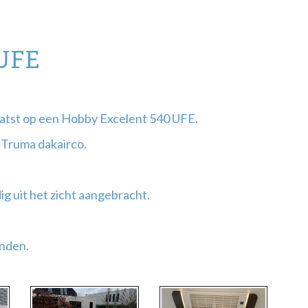
 UFE
atst op een Hobby Excelent 540 UFE.
 Truma dakairco.
g uit het zicht aangebracht.
nden.