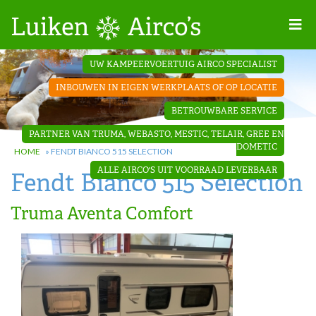
Home
UW KAMPEERVOERTUIG AIRCO SPECIALIST
Projecten
INBOUWEN IN EIGEN WERKPLAATS OF OP LOCATIE
Contact
BETROUWBARE SERVICE
Dakopbouw
PARTNER VAN TRUMA, WEBASTO, MESTIC, TELAIR, GREE EN
airco’s
DOMETIC
HOME
»
FENDT BIANCO 515 SELECTION
ALLE AIRCO'S UIT VOORRAAD LEVERBAAR
Fendt Bianco 515 Selection
‘Onder de
bank’ airco’s
Truma Aventa Comfort
‘Teleco
Ultra
Comfort ‘
airco