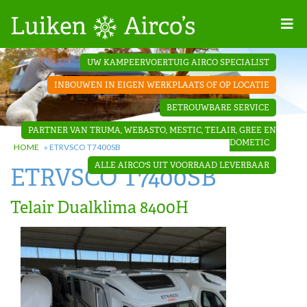
Home
UW KAMPEERVOERTUIG AIRCO SPECIALIST
Projecten
INBOUWEN IN EIGEN WERKPLAATS OF OP LOCATIE
Contact
BETROUWBARE SERVICE
Dakopbouw
PARTNER VAN TRUMA, WEBASTO, MESTIC, TELAIR, GREE EN
airco’s
DOMETIC
HOME
»
ETRVSCO T7400SB
ALLE AIRCO'S UIT VOORRAAD LEVERBAAR
ETRVSCO T7400SB
‘Onder de
bank’ airco’s
Telair Dualklima 8400H
‘Teleco
Ultra
Comfort ‘
airco