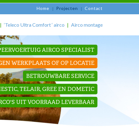
Home
Projecten
Contact
‘Teleco Ultra Comfort ‘ airco
Airco montage
EERVOERTUIG AIRCO SPECIALIST
GEN WERKPLAATS OF OP LOCATIE
BETROUWBARE SERVICE
STIC, TELAIR, GREE EN DOMETIC
IRCO'S UIT VOORRAAD LEVERBAAR