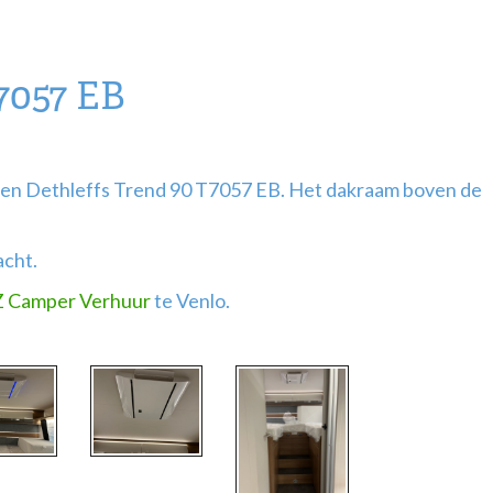
7057 EB
p een Dethleffs Trend 90 T7057 EB. Het dakraam boven de
acht.
 Camper Verhuur
te Venlo.