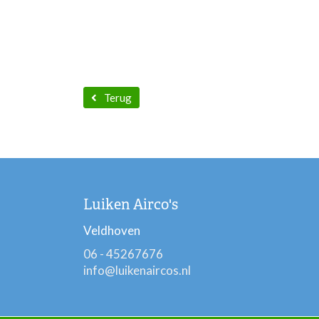
Terug
Luiken Airco's
Veldhoven
06 - 45267676
info@luikenaircos.nl