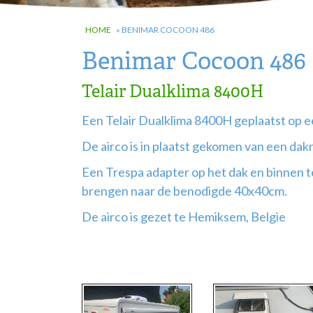
HOME
»
BENIMAR COCOON 486
Benimar Cocoon 486
Telair Dualklima 8400H
Een Telair Dualklima 8400H geplaatst op 
De airco is in plaatst gekomen van een d
Een Trespa adapter op het dak en binnen 
brengen naar de benodigde 40x40cm.
De airco is gezet te Hemiksem, Belgie