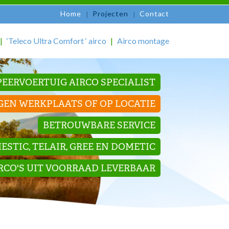
Home
Projecten
Contact
‘Teleco Ultra Comfort ‘ airco
Airco montage
EERVOERTUIG AIRCO SPECIALIST
GEN WERKPLAATS OF OP LOCATIE
BETROUWBARE SERVICE
STIC, TELAIR, GREE EN DOMETIC
IRCO'S UIT VOORRAAD LEVERBAAR