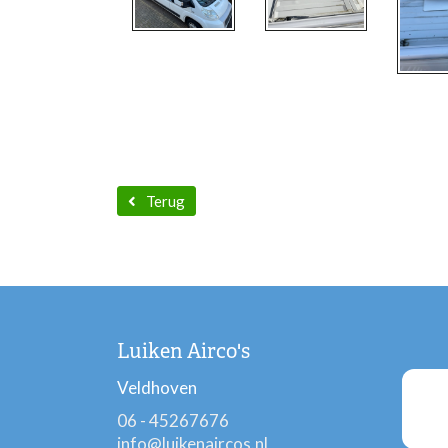
Terug
Luiken Airco's
Veldhoven
06 - 45267676
info@luikenaircos.nl