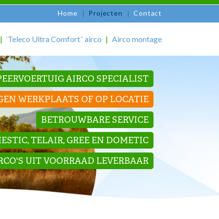
Home
Projecten
Contact
‘Teleco Ultra Comfort ‘ airco
Airco montage
EERVOERTUIG AIRCO SPECIALIST
GEN WERKPLAATS OF OP LOCATIE
BETROUWBARE SERVICE
STIC, TELAIR, GREE EN DOMETIC
IRCO'S UIT VOORRAAD LEVERBAAR