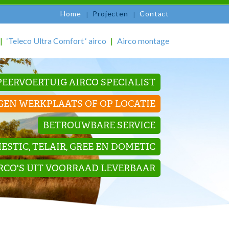
Home
Projecten
Contact
‘Teleco Ultra Comfort ‘ airco
Airco montage
EERVOERTUIG AIRCO SPECIALIST
GEN WERKPLAATS OF OP LOCATIE
BETROUWBARE SERVICE
STIC, TELAIR, GREE EN DOMETIC
IRCO'S UIT VOORRAAD LEVERBAAR