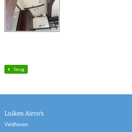
Terug
Luiken Airco's
Veldhoven