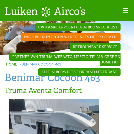
Home
UW KAMPEERVOERTUIG AIRCO SPECIALIST
Projecten
INBOUWEN IN EIGEN WERKPLAATS OF OP LOCATIE
Contact
BETROUWBARE SERVICE
Dakopbouw
PARTNER VAN TRUMA, WEBASTO, MESTIC, TELAIR, GREE EN
airco’s
DOMETIC
HOME
»
BENIMAR COCOON 463
ALLE AIRCO'S UIT VOORRAAD LEVERBAAR
Benimar Cocoon 463
‘Onder de
bank’ airco’s
Truma Aventa Comfort
‘Teleco
Ultra
Comfort ‘
airco