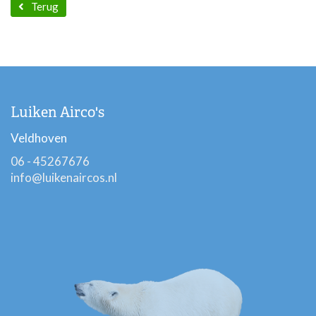
Terug
Luiken Airco's
Veldhoven
06 - 45267676
info@luikenaircos.nl