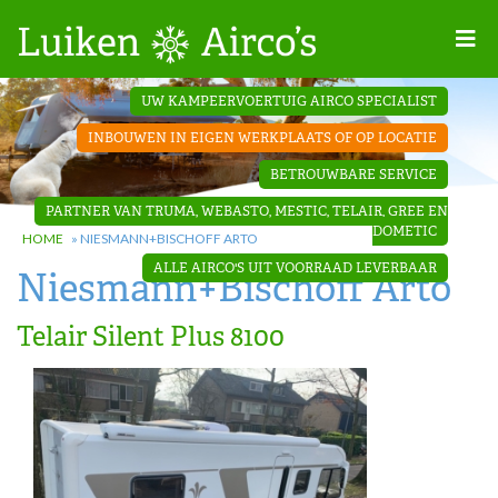
Home
UW KAMPEERVOERTUIG AIRCO SPECIALIST
Projecten
INBOUWEN IN EIGEN WERKPLAATS OF OP LOCATIE
Contact
BETROUWBARE SERVICE
Dakopbouw
PARTNER VAN TRUMA, WEBASTO, MESTIC, TELAIR, GREE EN
airco’s
DOMETIC
HOME
»
NIESMANN+BISCHOFF ARTO
ALLE AIRCO'S UIT VOORRAAD LEVERBAAR
Niesmann+Bischoff Arto
‘Onder de
bank’ airco’s
Telair Silent Plus 8100
‘Teleco
Ultra
Comfort ‘
airco