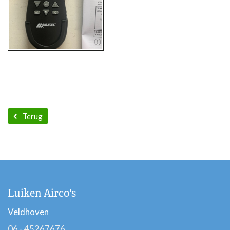
Terug
Luiken Airco's
Veldhoven
06 - 45267676