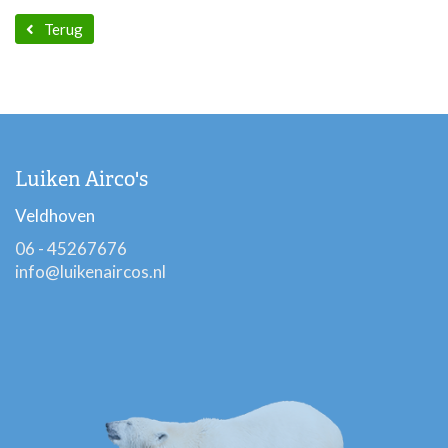
Terug
Luiken Airco's
Veldhoven
06 - 45267676
info@luikenaircos.nl