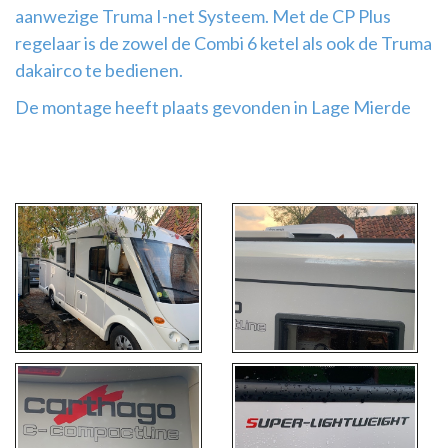
aanwezige Truma I-net Systeem. Met de CP Plus
regelaar is de zowel de Combi 6 ketel als ook de Truma
dakairco te bedienen.
De montage heeft plaats gevonden in Lage Mierde