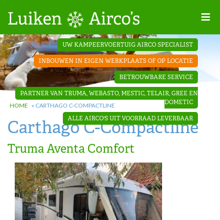
Home
UW KAMPEERVOERTUIG AIRCO SPECIALIST
Projecten
INBOUWEN IN EIGEN WERKPLAATS OF OP LOCATIE
Contact
BETROUWBARE SERVICE
Dakopbouw
PARTNER VAN TRUMA, WEBASTO, MESTIC, TELAIR, GREE EN
airco’s
DOMETIC
HOME
»
CARTHAGO C-COMPACTLINE
ALLE AIRCO'S UIT VOORRAAD LEVERBAAR
Carthago C-Compactline
‘Onder de
bank’ airco’s
Truma Aventa Comfort
‘Teleco
Ultra
Comfort ‘
airco