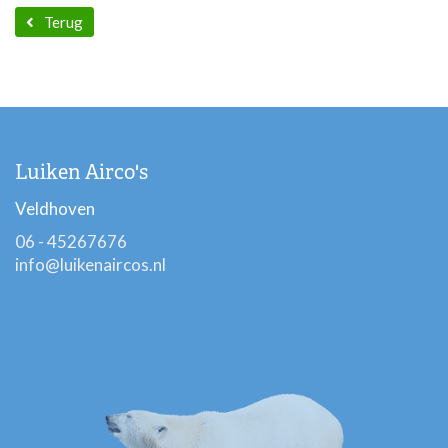
Terug
Luiken Airco's
Veldhoven
06 - 45267676
info@luikenaircos.nl