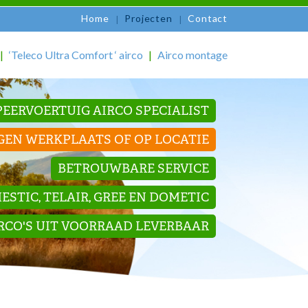
Home
Projecten
Contact
‘Teleco Ultra Comfort ‘ airco
Airco montage
EERVOERTUIG AIRCO SPECIALIST
GEN WERKPLAATS OF OP LOCATIE
BETROUWBARE SERVICE
STIC, TELAIR, GREE EN DOMETIC
IRCO'S UIT VOORRAAD LEVERBAAR