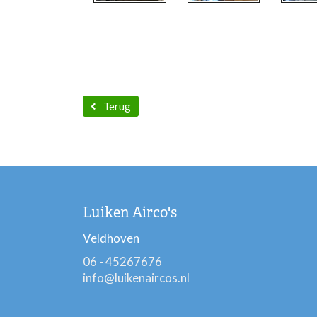
Terug
Luiken Airco's
Veldhoven
06 - 45267676
info@luikenaircos.nl