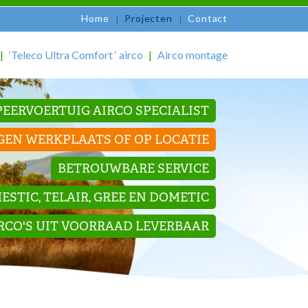
Home
Projecten
Contact
‘Teleco Ultra Comfort ‘ airco
Airco montage
EERVOERTUIG AIRCO SPECIALIST
GEN WERKPLAATS OF OP LOCATIE
BETROUWBARE SERVICE
STIC, TELAIR, GREE EN DOMETIC
IRCO'S UIT VOORRAAD LEVERBAAR