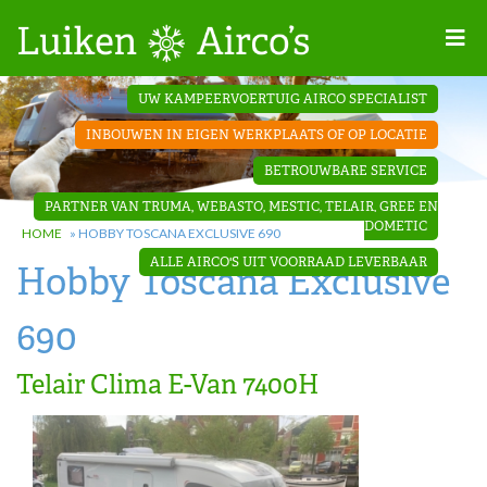
Home
UW KAMPEERVOERTUIG AIRCO SPECIALIST
Projecten
INBOUWEN IN EIGEN WERKPLAATS OF OP LOCATIE
Contact
BETROUWBARE SERVICE
Dakopbouw
PARTNER VAN TRUMA, WEBASTO, MESTIC, TELAIR, GREE EN
airco’s
DOMETIC
HOME
»
HOBBY TOSCANA EXCLUSIVE 690
ALLE AIRCO'S UIT VOORRAAD LEVERBAAR
Hobby Toscana Exclusive
‘Onder de
bank’ airco’s
690
Telair Clima E-Van 7400H
‘Teleco
Ultra
Comfort ‘
airco