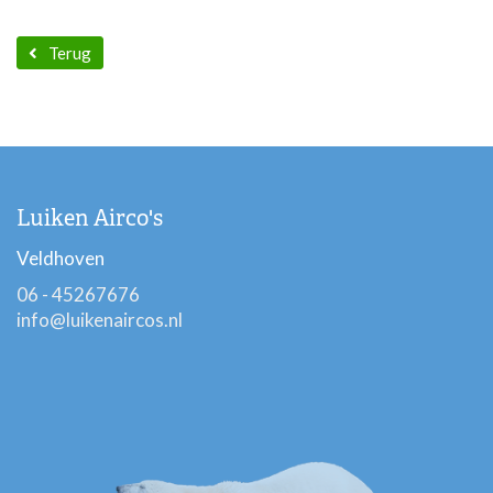
Terug
Luiken Airco's
Veldhoven
06 - 45267676
info@luikenaircos.nl