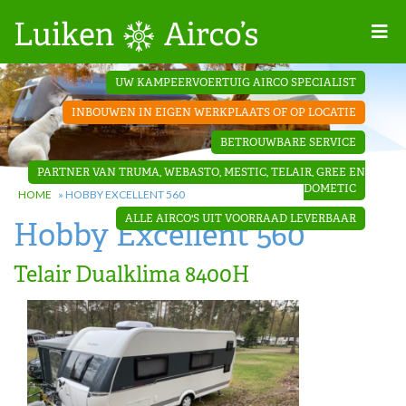
Home
UW KAMPEERVOERTUIG AIRCO SPECIALIST
Projecten
INBOUWEN IN EIGEN WERKPLAATS OF OP LOCATIE
Contact
BETROUWBARE SERVICE
Dakopbouw
PARTNER VAN TRUMA, WEBASTO, MESTIC, TELAIR, GREE EN
airco’s
DOMETIC
HOME
»
HOBBY EXCELLENT 560
ALLE AIRCO'S UIT VOORRAAD LEVERBAAR
Hobby Excellent 560
‘Onder de
bank’ airco’s
Telair Dualklima 8400H
‘Teleco
Ultra
Comfort ‘
airco