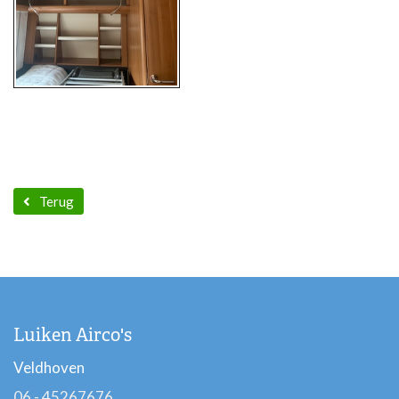
Terug
Luiken Airco's
Veldhoven
06 - 45267676