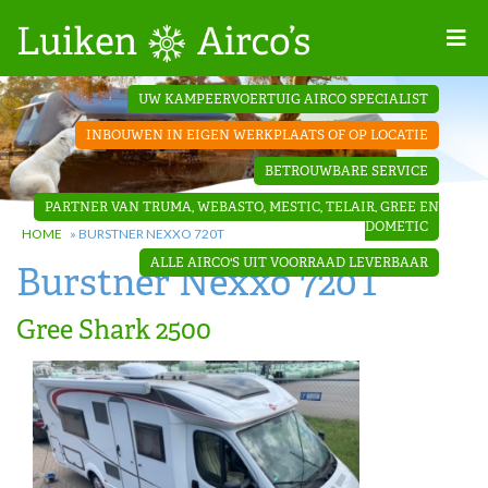
Home
UW KAMPEERVOERTUIG AIRCO SPECIALIST
Projecten
INBOUWEN IN EIGEN WERKPLAATS OF OP LOCATIE
Contact
BETROUWBARE SERVICE
Dakopbouw
PARTNER VAN TRUMA, WEBASTO, MESTIC, TELAIR, GREE EN
airco’s
DOMETIC
HOME
»
BURSTNER NEXXO 720T
ALLE AIRCO'S UIT VOORRAAD LEVERBAAR
Burstner Nexxo 720T
‘Onder de
bank’ airco’s
Gree Shark 2500
‘Teleco
Ultra
Comfort ‘
airco