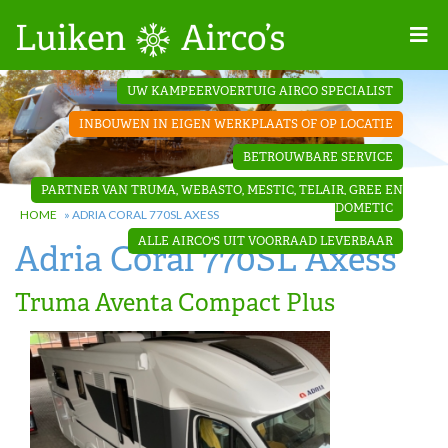
Home
UW KAMPEERVOERTUIG AIRCO SPECIALIST
Projecten
INBOUWEN IN EIGEN WERKPLAATS OF OP LOCATIE
Contact
BETROUWBARE SERVICE
Dakopbouw
PARTNER VAN TRUMA, WEBASTO, MESTIC, TELAIR, GREE EN
airco’s
DOMETIC
HOME
»
ADRIA CORAL 770SL AXESS
ALLE AIRCO'S UIT VOORRAAD LEVERBAAR
Adria Coral 770SL Axess
‘Onder de
bank’ airco’s
Truma Aventa Compact Plus
‘Teleco
Ultra
Comfort ‘
airco