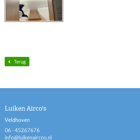
Terug
Luiken Airco's
Veldhoven
06 - 45267676
info@luikenaircos.nl