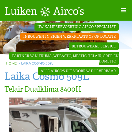
Home
UW KAMPEERVOERTUIG AIRCO SPECIALIST
Projecten
INBOUWEN IN EIGEN WERKPLAATS OF OP LOCATIE
Contact
BETROUWBARE SERVICE
Dakopbouw
PARTNER VAN TRUMA, WEBASTO, MESTIC, TELAIR, GREE EN
airco’s
DOMETIC
HOME
»
LAIKA COSMO 509L
ALLE AIRCO'S UIT VOORRAAD LEVERBAAR
Laika Cosmo 509L
‘Onder de
bank’ airco’s
Telair Dualklima 8400H
‘Teleco
Ultra
Comfort ‘
airco