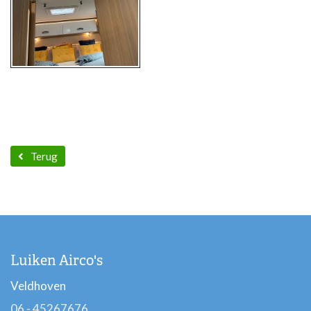
Terug
Luiken Airco's
Veldhoven
06 - 45267676