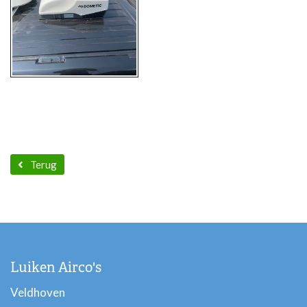
Terug
Luiken Airco's
Veldhoven