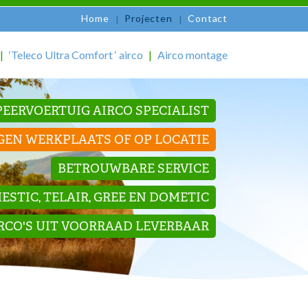
Home
Projecten
Contact
‘Teleco Ultra Comfort ‘ airco
Airco montage
EERVOERTUIG AIRCO SPECIALIST
GEN WERKPLAATS OF OP LOCATIE
BETROUWBARE SERVICE
STIC, TELAIR, GREE EN DOMETIC
IRCO'S UIT VOORRAAD LEVERBAAR