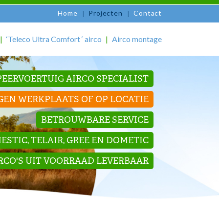
Home
Projecten
Contact
‘Teleco Ultra Comfort ‘ airco
Airco montage
EERVOERTUIG AIRCO SPECIALIST
GEN WERKPLAATS OF OP LOCATIE
BETROUWBARE SERVICE
STIC, TELAIR, GREE EN DOMETIC
IRCO'S UIT VOORRAAD LEVERBAAR