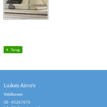
Terug
Luiken Airco's
Veldhoven
06 - 45267676