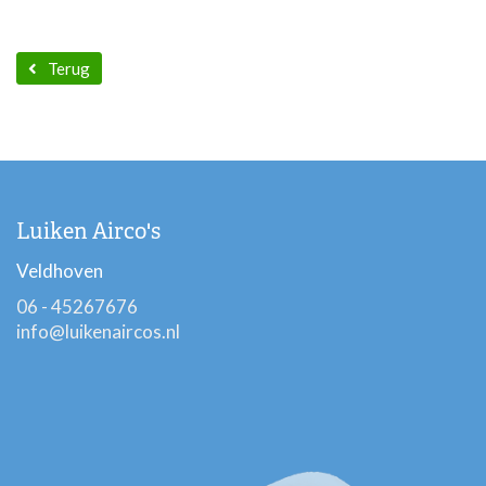
Terug
Luiken Airco's
Veldhoven
06 - 45267676
info@luikenaircos.nl