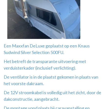
Airco
montage
Een Maxxfan DeLuxe geplaatst op een Knaus
Sudwind Silver Selection 500FU.
Het betreft de transparante uitvoering met
verduisterkader (inclusief verlichting).
De ventilator is in de plaatst gekomen in plaats van
het voorste dakraam.
De 12V stroomkabel is volledig uit het zicht, door de
dakconstructie, aangebracht.
De montage vond plaats bij caravanstalling en