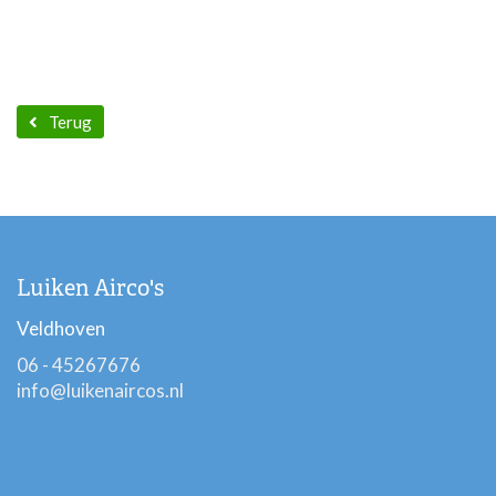
Terug
Luiken Airco's
Veldhoven
06 - 45267676
info@luikenaircos.nl