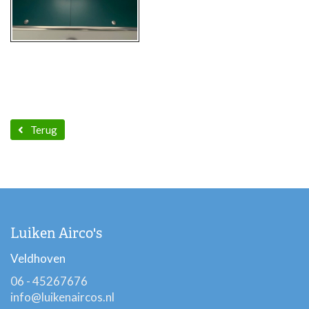
Terug
Luiken Airco's
Veldhoven
06 - 45267676
info@luikenaircos.nl