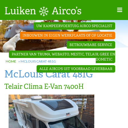
Home
UW KAMPEERVOERTUIG AIRCO SPECIALIST
Projecten
INBOUWEN IN EIGEN WERKPLAATS OF OP LOCATIE
Contact
BETROUWBARE SERVICE
Dakopbouw
PARTNER VAN TRUMA, WEBASTO, MESTIC, TELAIR, GREE EN
airco’s
DOMETIC
HOME
»
MCLOUIS CARAT 481G
ALLE AIRCO'S UIT VOORRAAD LEVERBAAR
McLouis Carat 481G
‘Onder de
bank’ airco’s
Telair Clima E-Van 7400H
‘Teleco
Ultra
Comfort ‘
airco