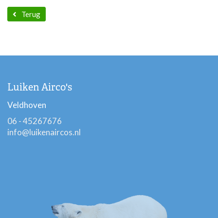
Terug
Luiken Airco's
Veldhoven
06 - 45267676
info@luikenaircos.nl