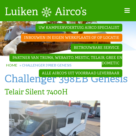
Home
UW KAMPEERVOERTUIG AIRCO SPECIALIST
Projecten
INBOUWEN IN EIGEN WERKPLAATS OF OP LOCATIE
Contact
BETROUWBARE SERVICE
Dakopbouw
PARTNER VAN TRUMA, WEBASTO, MESTIC, TELAIR, GREE EN
airco’s
DOMETIC
HOME
»
CHALLENGER 398EB GENESIS
ALLE AIRCO'S UIT VOORRAAD LEVERBAAR
Challenger 398EB Genesis
‘Onder de
bank’ airco’s
Telair Silent 7400H
‘Teleco
Ultra
Comfort ‘
airco