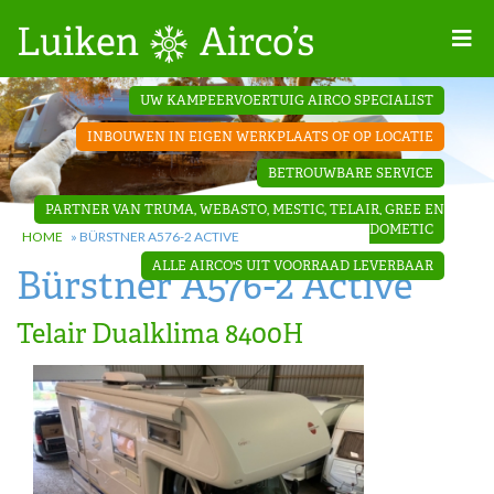
Home
UW KAMPEERVOERTUIG AIRCO SPECIALIST
Projecten
INBOUWEN IN EIGEN WERKPLAATS OF OP LOCATIE
Contact
BETROUWBARE SERVICE
Dakopbouw
PARTNER VAN TRUMA, WEBASTO, MESTIC, TELAIR, GREE EN
airco’s
DOMETIC
HOME
»
BÜRSTNER A576-2 ACTIVE
ALLE AIRCO'S UIT VOORRAAD LEVERBAAR
Bürstner A576-2 Active
‘Onder de
bank’ airco’s
Telair Dualklima 8400H
‘Teleco
Ultra
Comfort ‘
airco